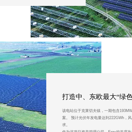
打造中、东欧最大“绿
该电站位于克莱切夫镇，一期包含193M
案。 预计光伏年发电量达到222GWh，
求。
作为该项目资产管理公司，Ergy的首席执行官